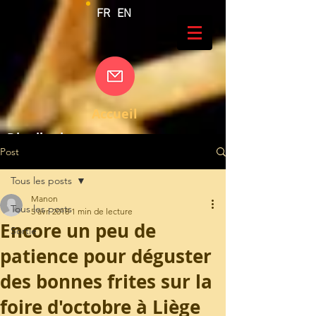
FR
EN
Accueil
Distribution
Post
Contact
A propos de nous
Tous les posts
Manon
Nos sauces
Tous les posts
5 avr. 2018
1 min de lecture
Encore un peu de
Nos partenaires distributeurs
Sortie
patience pour déguster
des bonnes frites sur la
foire d'octobre à Liège