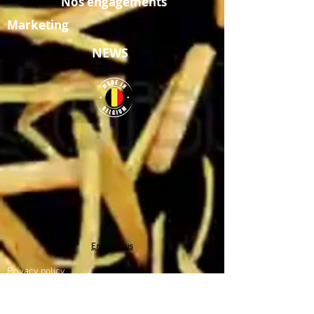
Nos engagements
Marketing
NEWS
Andalouse
Burger
500ml
500ml
En voir plus
Privacy policy
Cookies policy
TVA : BE
0442.610.010
| N° entreprise :