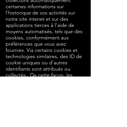
collectons automatiquement
certaines informations sur
l'historique de vos activités sur
notre site intenet et sur des
applications tierces à l'aide de
moyens automatisés, tels que des
cookies, conformément aux
préférences que vous avez
fournies. Via certains cookies et
technologies similaires, des ID de
cookie uniques ou d'autres
identifiants sont attribués ou
collectés. De cette façon, les
données peuvent être collectées
pendant que vous utilisez le site
internet ou les applications ou
lorsque celles-ci fonctionnent en
arrière-plan sur votre machine.
Nous pouvons les combiner avec
d'autres informations vous
concernant ou relatives à votre