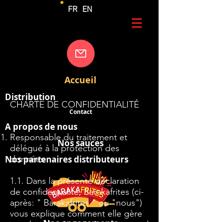
FR
EN
Accueil
Distribution
CHARTE DE
CONFIDENTIALITÉ
Contact
A propos de nous
Responsable du traitement et
Nos sauces
délégué à la protection des
Nos partenaires distributeurs
données
1.1. Dans la présente déclaration
de confidentialité, Barakafrites (ci-
après: " Barakafrites " ou "nous")
vous explique comment elle gère