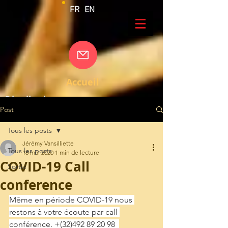
FR
EN
Accueil
Distribution
Post
Contact
A propos de nous
Tous les posts
Jérémy Vansilliette
Nos sauces
Tous les posts
18 mai 2020
1 min de lecture
COVID-19 Call
Nos partenaires distributeurs
Sortie
conference
Même en période COVID-19 nous 
restons à votre écoute par call 
conférence. +(32)492 89 20 98  