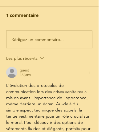
1 commentaire
Rédigez un commentaire...
NOUVELLES
Intermarché S
RÉFÉRENCES SQUEEZES
Nouvelle impl
500ml!
Les plus récents
guest
15 janv.
L'évolution des protocoles de 
communication lors des crises sanitaires a 
mis en avant l'importance de l'apparence, 
même derrière un écran. Au-delà du 
simple aspect technique des appels, la 
tenue vestimentaire joue un rôle crucial sur 
le moral. Pour découvrir des options de 
vêtements fluides et élégants, parfaits pour 
vos sessions Zoom, 
cliquez sur ce lien
. Il est 