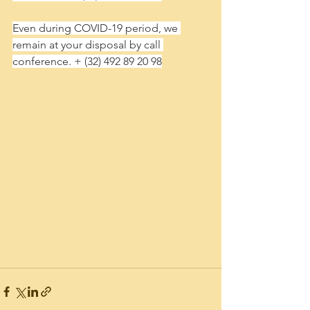
Nos engagements
Marketing
Even during COVID-19 period, we 
remain at your disposal by call 
NEWS
conference. + (32) 492 89 20 98