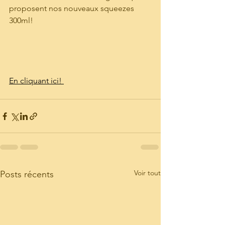
Nos engagements
proposent nos nouveaux squeezes 
Marketing
300ml! 
NEWS
En cliquant ici! 
Voir tout
Posts récents